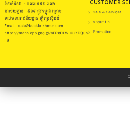
CUSTOMER SE
ទំនាក់ទំនង : ០៧៧​-៩៩៩-៧៧៦
អាស័យដ្ឋាន : ៥១៩​ ផ្លូវកម្ពុជាក្រោម
Sale & Services
ទល់មុខភោជនីយដ្ឋាន ឡឺប្រេសុីដង់
About Us
Email : sale@beckie-khmer.com
Promotion
https://maps.app.goo.gl/aFRoDLWuUkXDQuh
F8
C